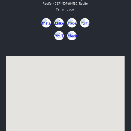
Recife) - CEP:
50740-560, Recife,
Pernambuco