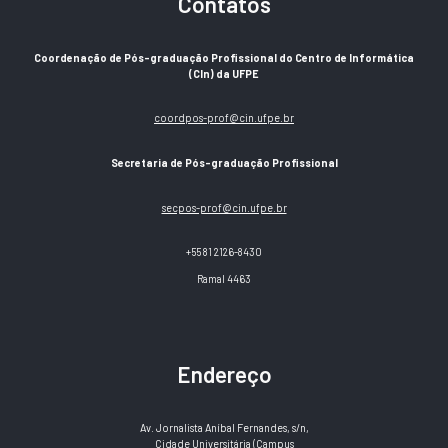
Contatos
Coordenação de Pós-graduação Profissional do Centro de Informática
(CIn) da UFPE
coordpos-prof@cin.ufpe.br
Secretaria de Pós-graduação Profissional
secpos-prof@cin.ufpe.br
+55 81 2126-8430
Ramal 4463
Endereço
Av. Jornalista Aníbal Fernandes, s/n,
Cidade
Universitária (Campus